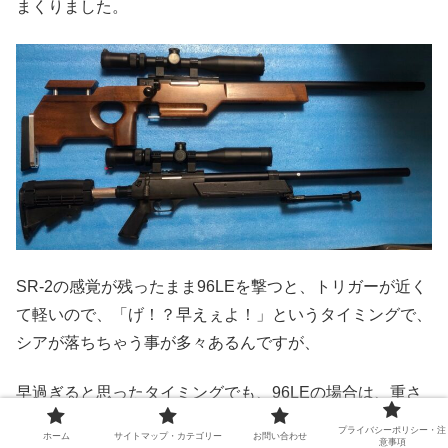
まくりました。
SR-2の感覚が残ったまま96LEを撃つと、トリガーが近く
て軽いので、「げ！？早えぇよ！」というタイミングで、
シアが落ちちゃう事が多々あるんですが、
早過ぎると思ったタイミングでも、96LEの場合は、重さ
の影響なのか既に止まっていて、結果として中たってる、
プライバシーポリシー・注
ホーム
サイトマップ・カテゴリー
お問い合わせ
意事項