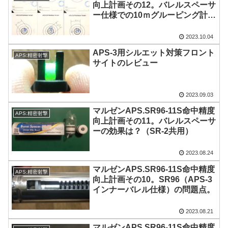
向上計画その12。バレルスペーサ
ー仕様での10ｍグルーピング計
測。
2023.10.04
APS-3用シルエット対策フロント
APS:精密射撃
サイトのレビュー
2023.09.03
マルゼンAPS.SR96-11S命中精度
APS:精密射撃
向上計画その11。バレルスペーサ
ーの効果は？（SR-2共用）
2023.08.24
マルゼンAPS.SR96-11S命中精度
APS:精密射撃
向上計画その10。SR96（APS-3
インナーバレル仕様）の問題点。
2023.08.21
マルゼンAPS.SR96-11S命中精度