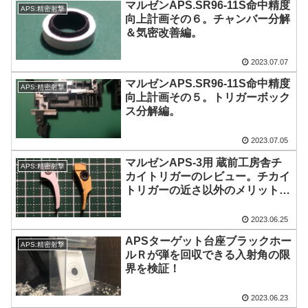
マルゼンAPS.SR96-11S命中精度
APS:精密射撃
向上計画その６。チャンバー分解
＆気密改善編。
2023.07.07
マルゼンAPS.SR96-11S命中精度
APS:精密射撃
向上計画その５。トリガーボック
ス分解編。
2023.07.05
マルゼンAPS-3用 蔵前工房舎チ
APS:精密射撃
カイトリガーのレビュー。チカイ
トリガーの近さ以外のメリットと
は？
2023.06.25
APSターゲット台座ブラックホー
APS:精密射撃
ルＲが弾を回収できる入射角の限
界を検証！
2023.06.23