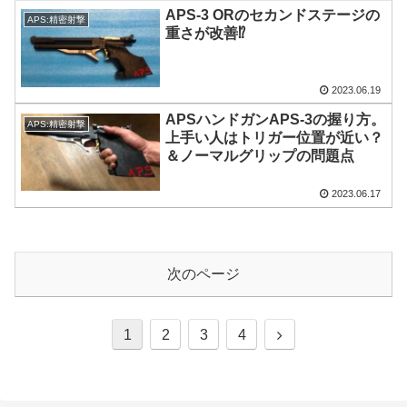
APS-3 ORのセカンドステージの
APS:精密射撃
重さが改善⁉︎
2023.06.19
APSハンドガンAPS-3の握り方。
APS:精密射撃
上手い人はトリガー位置が近い？
＆ノーマルグリップの問題点
2023.06.17
次のページ
次
1
2
3
4
へ