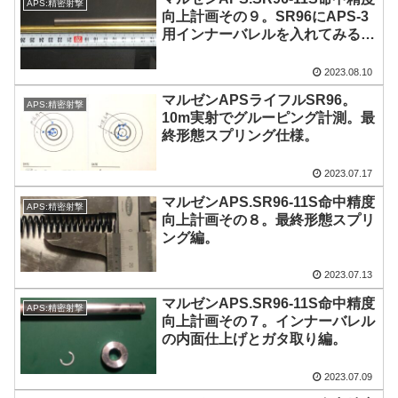
APS:精密射撃
向上計画その９。SR96にAPS-3
用インナーバレルを入れてみる
編。
2023.08.10
マルゼンAPSライフルSR96。
APS:精密射撃
10m実射でグルーピング計測。最
終形態スプリング仕様。
2023.07.17
マルゼンAPS.SR96-11S命中精度
APS:精密射撃
向上計画その８。最終形態スプリ
ング編。
2023.07.13
マルゼンAPS.SR96-11S命中精度
APS:精密射撃
向上計画その７。インナーバレル
の内面仕上げとガタ取り編。
2023.07.09