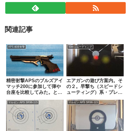
関連記事
APS:精密射撃
50mシューティング
精密射撃APSのブルズアイ
エアガンの遊び方案内。そ
マッチ200に参加して弾や
の２。早撃ち（スピードシ
台座を比較してみた。とい
ューティング）系・プレー
う動画の解説。
ト系編
マルゼン APS SR96-11S
マルゼン APS SR96-11S