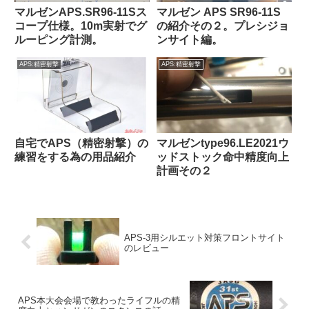
マルゼンAPS.SR96-11Sス
マルゼン APS SR96-11S
コープ仕様。10m実射でグ
の紹介その２。プレシジョ
ルーピング計測。
ンサイト編。
APS:精密射撃
APS:精密射撃
自宅でAPS（精密射撃）の
マルゼンtype96.LE2021ウ
練習をする為の用品紹介
ッドストック命中精度向上
計画その２
APS-3用シルエット対策フロントサイト
のレビュー
APS本大会会場で教わったライフルの精