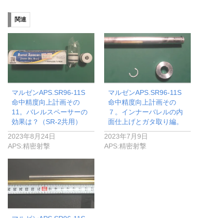
関連
マルゼンAPS.SR96-11S
マルゼンAPS.SR96-11S
命中精度向上計画その
命中精度向上計画その
11。バレルスペーサーの
７。インナーバレルの内
効果は？（SR-2共用）
面仕上げとガタ取り編。
2023年8月24日
2023年7月9日
APS:精密射撃
APS:精密射撃