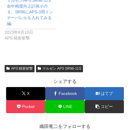
マルゼンAPS.SR96-11S
命中精度向上計画その
９。SR96にAPS-3用イン
ナーバレルを入れてみる
編。
2023年8月10日
APS:精密射撃
APS:精密射撃
マルゼン APS SR96-11S
シェアする
X
Facebook
はてブ
Pocket
LINE
コピー
織田竜二をフォローする