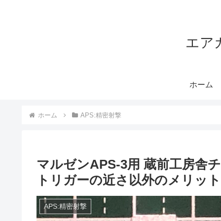
エア
ホーム
ホーム
APS:精密射撃
マルゼンAPS-3用 蔵前工房
トリガーの近さ以外のメリット
APS:精密射撃