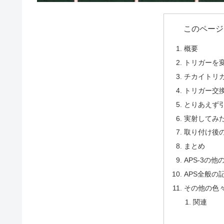
このページ
概要
トリガーを
チカイトリ
トリガー交
とりあえず
実射してみ
取り付け後
まとめ
APS-3の
APS全般の
その他の色
関連