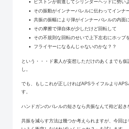
ピストンが前進してシリンダーヘッドに勢い
その振動がインナーバレルに伝わってインナ
共振の振幅により弾がインナーバレルの内面
その摩擦で弾自体が少しだけど回転して
その不規則な回転のせいで上下左右にホップ
フライヤーになるんじゃないのかな？？
という・・・ド素人が妄想しただけのあくまでも仮
し。
でも、もしこれが正しければAPSライフルよりAP
す。
ハンドガンのバレルの短さなら共振なんて殆ど起きな
共振を減らす方法は幾つか考えられますが、今回は
いよく衝突しなければいんじゃね？」を試します。