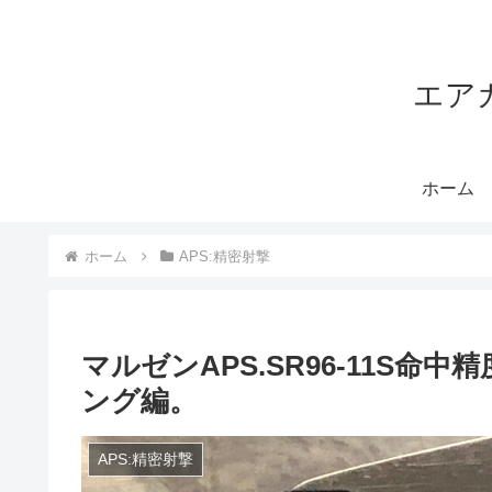
エア
ホーム
ホーム
APS:精密射撃
マルゼンAPS.SR96-11S
ング編。
APS:精密射撃