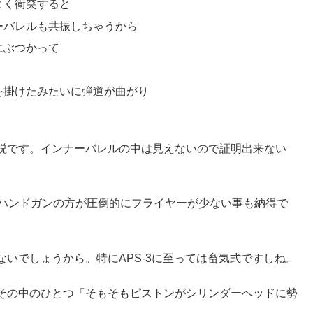
よく衝突すると
ーバレルも共振しちゃうから
にぶつかって
を掛けたみたいに弾道が曲がり
説です。インナーバレルの中は見えないので証明出来ない
Sハンドガンの方が圧倒的にフライヤーが少ない事も納得で
いでしょうから。特にAPS-3に至っては畜気式ですしね。
その中のひとつ「そもそもピストンがシリンダーヘッドに勢