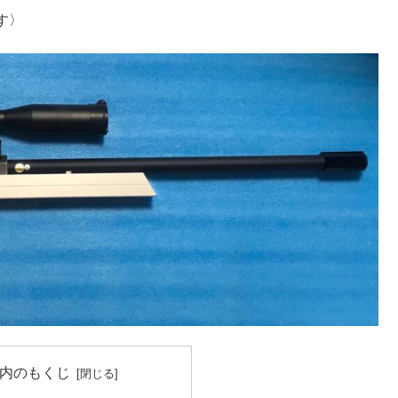
す〉
内のもくじ