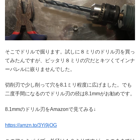
そこでドリルで掘ります。試しに８ミリのドリル刃を買っ
てみたんですが、ピッタリ８ミリの穴だとキツくてインナ
ーバレルに嵌りませんでした。
切削刃で少し削って穴を8.1ミリ程度に広げました。でも
二度手間になるのでドリル刃の径は8.1mmがお勧めです。
8.1mmのドリル刃をAmazonで見てみる↓
https://amzn.to/3Yi9jOG