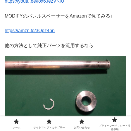
https://youtu.be/Iox6JezVKiU
MODIFYのバレルスペーサーをAmazonで見てみる↓
https://amzn.to/3Opz4bn
他の方法として純正パーツを流用するなら
プライバシーポリシー・注
最初から付いてる純正バレルスペーサー（写真下）を外し
ホーム
サイトマップ・カテゴリー
お問い合わせ
意事項