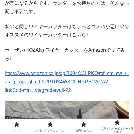
が楽になるからです。サンダーをお持ちの方は、そんな心
配は不要です。
私のと同じワイヤーカッターはちょっとコスパが悪いので
オススメのワイヤーカッターはこちら↓
ホーザン(HOZAN) ワイヤーカッターをAmazonで見てみ
る↓
https://www.amazon.co.jp/dp/B004OCLPKO/ref=cm_sw_r_
as_gl_api_gl_i_F9PPT0S4WKGDHPREGACA?
linkCode=ml1&tag=odaryuji-22
プライバシーポリシー・注
ホーム
サイトマップ・カテゴリー
お問い合わせ
意事項