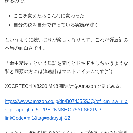
かるので、
ここを変えたらこんなに変わった！
自分の銃を自分で作っている実感が沸く
というように銃いじりが楽しくなります。これが弾速計の
本当の面白さです。
「命中精度」という単語を聞くとドキドキしちゃうような
私と同類の方には弾速計はマストアイテムです(^^)
XCORTECH X3200 MK3 弾速計をAmazonで見てみる↓
https://www.amazon.co.jp/dp/B074J55SJQ/ref=cm_sw_r_a
s_gl_api_gl_i_512PERKNSHGR5YFS6XPJ?
linkCode=ml1&tag=odaryuji-22
もっとも、40m以遠でどのくらいホップが効くか？は実射