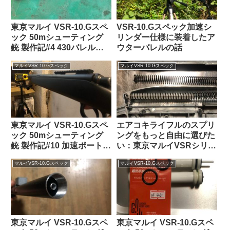
東京マルイ VSR-10.Gスペ
VSR-10.Gスペック加速シ
ック 50mシューティング
リンダー仕様に装着したア
銃 製作記#4 430バレルで
ウターバレルの話
初速測定編
マルイVSR-10.Gスペック
マルイVSR-10.Gスペック
東京マルイ VSR-10.Gスペ
エアコキライフルのスプリ
ック 50mシューティング
ングをもっと自由に選びた
銃 製作記#10 加速ポート
い：東京マルイVSRシリー
3cm仕様の加速シリンダー
ズ・マルゼンCA870・マル
マルイVSR-10.Gスペック
マルイVSR-10.Gスペック
による初速測定編
ゼンAPSライフル編
東京マルイ VSR-10.Gスペ
東京マルイ VSR-10.Gスペ