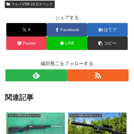
マルイVSR-10.Gスペック
シェアする
X
Facebook
はてブ
Pocket
LINE
コピー
織田竜二をフォローする
関連記事
マルイVSR-10.Gスペック
マルイVSR-10.Gスペック