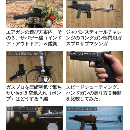
エアガンの遊び方案内。そ
ジャパンスティールチャレ
の３。サバゲー編（インド
ンジのロングガン部門用ガ
ア・アウトドア）＆鑑賞系
スブロサブマシンガ
エアガン編。
ン.vol.4 ２個めの延長スト
ガスブロを圧縮空気で撃ちたい
スピードシューティング
ック編
ガスブロを圧縮空気で撃ち
スピードシューティング。
たい!vol.5 空気入れ（ポン
ハンドガンの握り方２種類
プ）はどうする？編
を比較してみた。
スピードシューティング
スピードシューティング