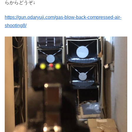
らからどうぞ↓
https://gun.odaryuji.com/gas-blow-back-compressed-air-
shooting8/