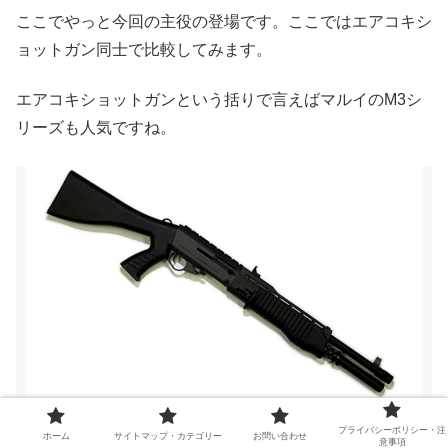
ここでやっと今回の主役の登場です。ここではエアコキシ
ョットガン同士で比較してみます。
エアコキショットガンという括りで言えばマルイのM3シ
リーズも人気ですね。
プライバシーポリシー・注
M3は３発同時発射。CA870は単発発射です。
ホーム
サイトマップ・カテゴリー
お問い合わせ
意事項