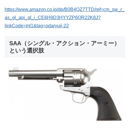
https://www.amazon.co.jp/dp/B0B4QZ7TTD/ref=cm_sw_r_
as_gl_api_gl_i_CE6H9D3HYYZP6QR22K8J?
linkCode=ml1&tag=odaryuji-22
SAA（シングル・アクション・アーミー）
という選択肢